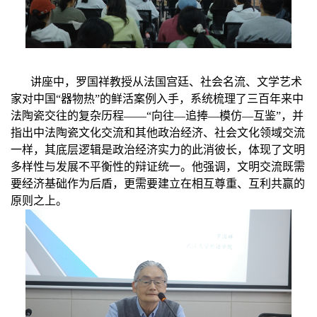
讲座中，罗国祥
教授从
法国宫廷、社会名流、文学艺术
家
对
中国“器物热”
的鲜活案例入手，
系统梳理了三百年来中
法陶瓷交往的复杂历程——“向往—追捧—模仿—互鉴”，
并
指出
中法陶瓷文化交流和其他政治经济、社会文化领域交流
一样，其底层逻辑
是
政治经济实力的此消彼长，体现了文明
多样性与发展不平衡性的辩证统一。他强调，文明交流既需
要经济基础作为后盾，更需要建立在相互尊重、互利共赢的
原则之上。