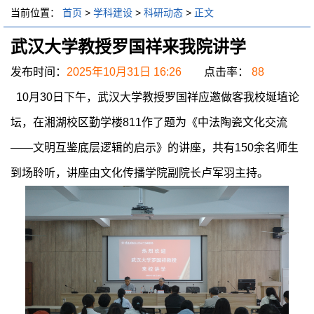
当前位置：
首页
>
学科建设
>
科研动态
>
正文
武汉大学教授罗国祥来我院讲学
发布时间：
2025年10月31日 16:26
点击率：
88
10
月
30
日下午，武汉大学教授罗国祥应邀做客我校埏埴论
坛，在湘湖校区勤学楼
811
作了题为《中法陶瓷文化交流
——文明互鉴底层逻辑的启示》的讲座，共有
1
5
0
余名师生
到场聆听，
讲座由文化传播学院副院长卢军羽
主持。