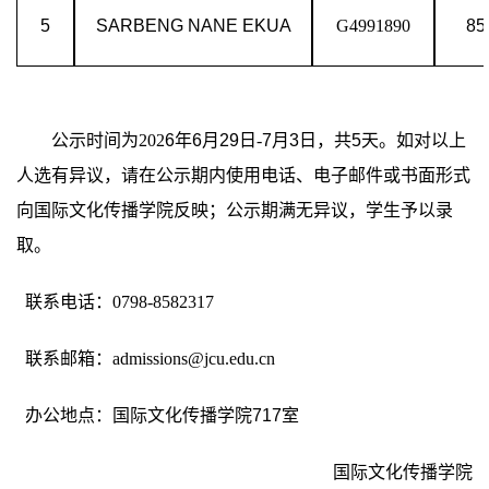
5
SARBENG
NANE EKUA
G4991890
85
公示时间为
202
6
年
6
月
29
日
-
7
月
3
日，共
5
天。如对以上
人选有异议，请在公示期内使用电话、电子邮件或书面形式
向国际
文化传播
学院反映
；
公示期满无异议，学生予以录
取。
联系电话：
0798-8582317
联系邮箱：
admissions@jcu.edu.cn
办公地点：国际
文化传播
学院
717
室
国际
文化传播
学院