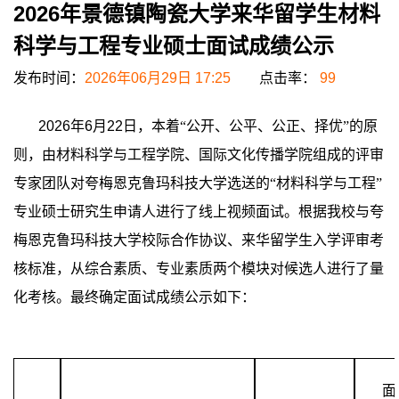
2026年景德镇陶瓷大学来华留学生材料
科学与工程专业硕士面试成绩公示
发布时间：
2026年06月29日 17:25
点击率：
99
2026年6
月
22
日
，
本着
“公开、公平、公正、择优”的原
则，由
材
料科学与工程学院
、国际
文化传播
学院组成的评审
专家团队
对
夸梅恩克鲁玛科技大学选送的
“材料科学与工程”
专业硕士研究生申请人
进行了线上视频面试。根据我校
与
夸
梅恩克鲁玛科技大学校际合作协议、
来华留学生入学评审考
核
标准
，从综合素质
、
专业素质两个模块对候选人进行了量
化考核。最终确定面试成绩公示如下：
面