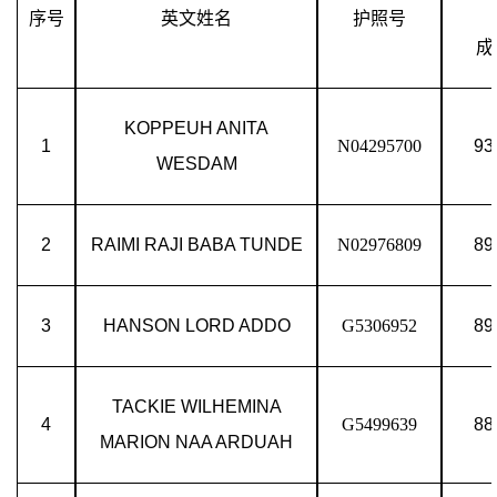
序号
英文姓名
护照号
成
KOPPEUH
ANITA
1
N04295700
93
WESDAM
2
RAIMI
RAJI BABA TUNDE
N02976809
89
3
HANSON
LORD ADDO
G5306952
89
TACKIE
WILHEMINA
4
G5499639
88
MARION NAA ARDUAH