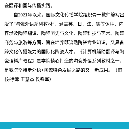
瓷
翻译和
国际
传播
实践
。
自
202
1
年
以来，国际文化传播
学院组织骨干教师编写出
版了
“陶瓷外语系列教材”，涵盖英
、
日
、
法
、
德等语种，内
容涉及陶瓷
翻译、陶瓷
历史
与文化
、
陶瓷
科技
与
艺术、
陶瓷
商务
与旅游
等方面，旨在培养既谙熟陶瓷专业知识，又具备
跨
文化
传播能力的国际化陶瓷人才
。
《计算机辅助翻译与陶
瓷语料库教程》是学院精心打造的陶瓷外语系列教材之一，
是我院坚持走外语
+陶瓷特色发展之路的又一
新
成果。
（
审
核
/徐娜 王慧杰 侯铁军
）