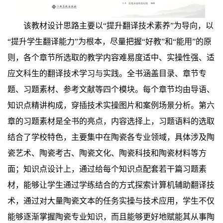
该
教材
设计
思路
主要以
“提升翻译技术素养”为导向，以
“提升学生翻译能力”为根本，
尽量把握
“好教”和“能用”的原
则，
各个章节
所选取
的教学内容
难易度适中、实操性强、适
应文科生的翻译技术学习与实践。
全书涵盖目录、章节专
题、习题素材、参考文献等四个
模块
。每个章节
均由
导语
、
知识点
精讲构成，
穿插技术实操图片和案例场景分析。第六
章的习题素材是全书的亮点
，内容选择上，习题
语料
的选取
结合了学校特色，主要
集中
在
陶瓷
各专业领域
，具体涉及陶
瓷艺术、陶瓷考古、陶瓷文化、陶瓷科技和陶瓷材料等方
面
；知识点设计上，通过给
每个知识点配套若干篇
习题素
材
，
能够
让学生通过学练结合的方式探索计算机辅助翻译技
术
，
通过
对
大量陶瓷
文本的任务实操
与
技术
应用，学生不仅
能够
逐渐
掌握陶瓷
专业
知识，而且能够更好地
赋能其从事陶