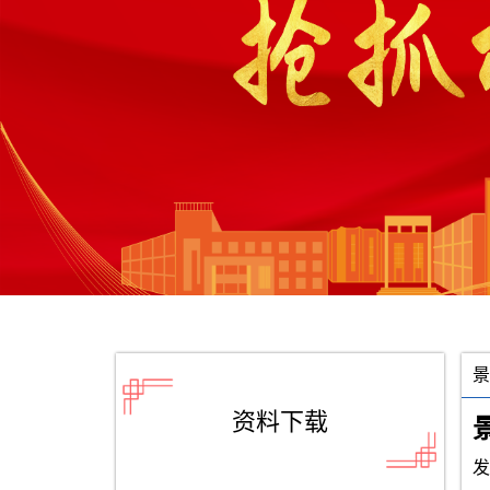
景
资料下载
发