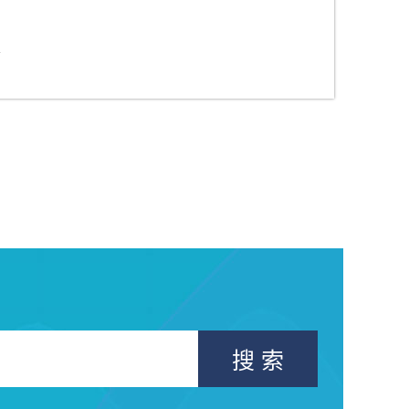
次
搜 索