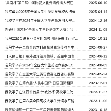
“昌南杯”第二届中国陶瓷文化外语传播大赛在我校举办 ​
2025-06-10
我院举办2025年全国大学生英语竞赛校内初赛
2025-04-14
我校学生在2024年全国大学生创新发明大赛互联网 英语听说挑战赛中获佳绩
2024-12-16
外研社·国才杯”全国大学生外语能力大赛：我院日语系学子勇夺多语种日语组省赛第一名 晋级国赛
2024-11-08
我院22级英语专业黄奕昕带领团队获得江西省第二届“外教社杯”高校学生跨文化能力大赛二等奖
2024-10-21
我院学子在全省普通本科高校禁毒宣传教育中英文演讲比赛中获佳绩
2024-08-27
【人民日报】用外语介绍景德镇，首届中国陶瓷文化外语传播大赛成功举办
2024-06-12
我院学子在2024年全国大学生英语竞赛(NECCS)全国总决赛中喜获佳绩
2024-08-09
我院学子在全国大学生英语竞赛江西省决赛暨“赣江杯”大学生英语竞赛中荣获佳绩
2024-05-24
我院学子在第六届“人民中国杯”日语国际翻译大赛中获佳绩
2023-12-01
我院学子在江西省首届“外教社杯”高校学生跨文化能力大赛中获佳绩
2023-11-27
我院学子在第六届全国高校大学生外语水平能力大赛中获佳绩
2023-11-06
我院翻译硕士在第三十五届韩素音国际翻译大赛中获佳绩
2023-10-18