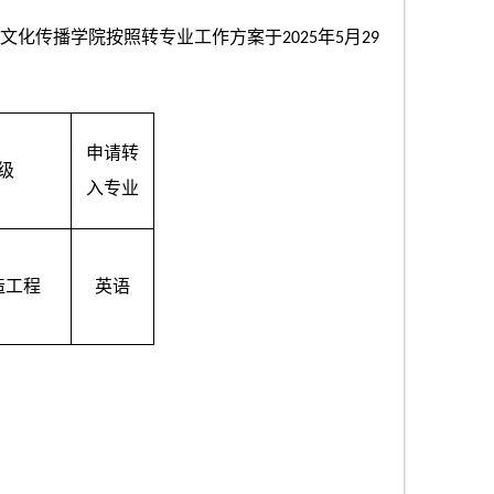
文化传播学院按照转专业工作方案于
年
月
2025
5
29
申请转
级
入专业
造工程
英语