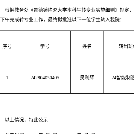
根据
教务处《景德镇陶瓷大学本科生转专业实施细则》
规定，
下午完成转专业工作，最终拟批准以下一位学生转入我院：
序号
学号
姓名
转出班
1
242804050405
吴利辉
24
智能制
以上情况，特此公示！