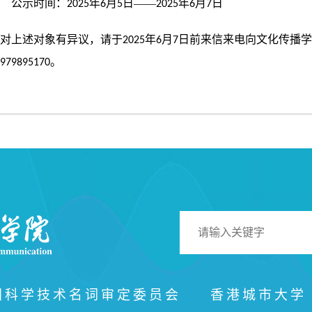
公示时间：
年
月
日——
年
月
日
2025
6
5
2025
6
7
对上述对象有异议，请于
年
月
日前来信来电向文化传播学
2025
6
7
。
979895170
国科学技术名词审定委员会
香港城市大学