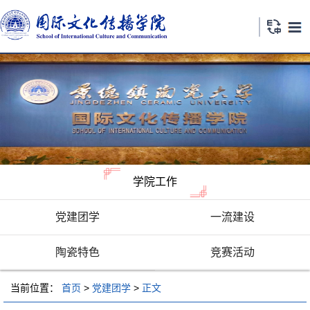
学院工作
党建团学
一流建设
陶瓷特色
竞赛活动
当前位置：
首页
>
党建团学
>
正文