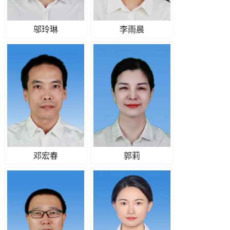
邬玲琳
李雨晨
邓宏春
郭莉