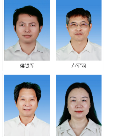
侯铁军
卢军羽