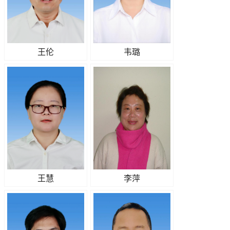
王伦
韦璐
王慧
李萍