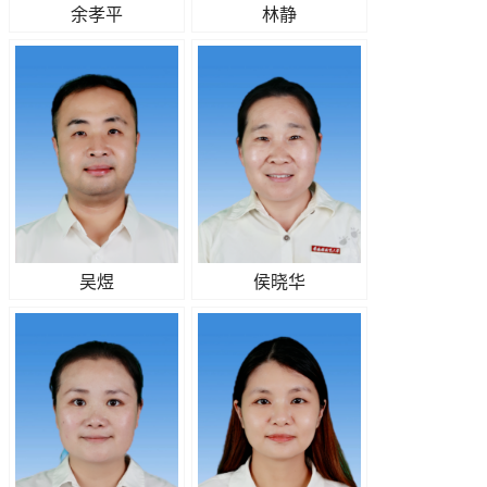
余孝平
林静
吴煜
侯晓华