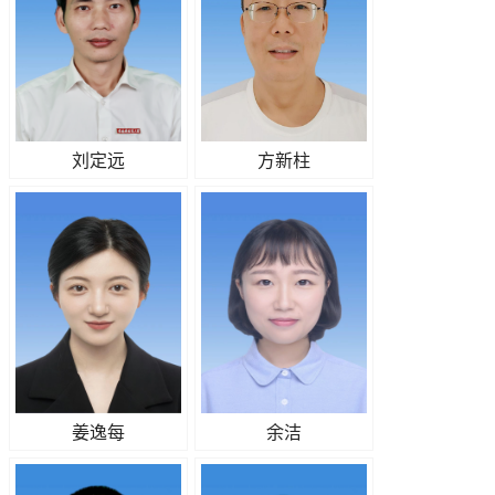
刘定远
方新柱
姜逸每
余洁