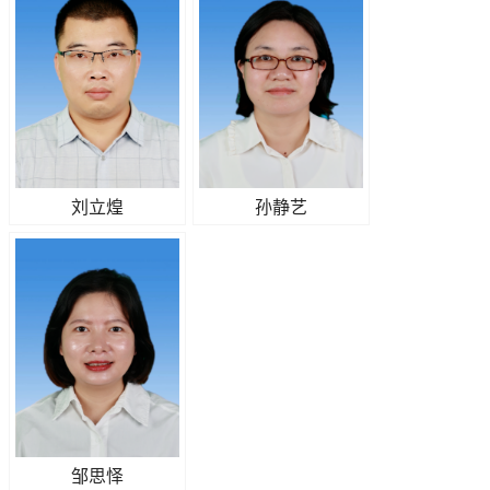
刘立煌
孙静艺
邹思怿