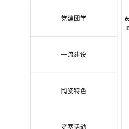
党建团学
表
取
一流建设
陶瓷特色
竞赛活动