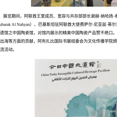
展览期间，阿联酋王室成员、宽容与共存部部长谢赫
·纳哈扬·本
ubarak Al Nahyan）、巴基斯坦驻阿联酋大使费萨尔·尼亚兹·蒂尔米齐
遗馆之中国陶瓷馆，对馆内展示的精美中国陶瓷产品赞不绝口。
出海等方面的贡献，阿布扎比国际书展组委会为文化传播学院颁
流活动。