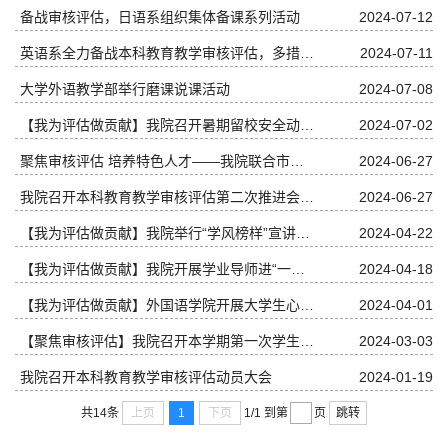
备战审核评估，日语系组织集体备课系列活动
2024-07-12
英语系全力备战本科教育教学审核评估，多措并举彰显卓越行动
2024-07-11
大学外语教学部举行磨课说课活动
2024-07-08
【我为评估做贡献】我院召开暑期留校安全动员会
2024-07-02
聚焦审核评估 培养特色人才——我院联合市文旅部门开展文旅志愿者素质能力提升培训
2024-06-27
我院召开本科教育教学审核评估第二次推进会学习暨暑期工作部署会
2024-06-27
【我为评估做贡献】我院举行“学风榜样”宣讲团成立暨红色班级创建仪式
2024-04-22
【我为评估做贡献】我院开展学业导师进“一站式”学生社区活动
2024-04-18
【我为评估做贡献】外国语学院开展大学生心理素质拓展活动
2024-04-01
【聚焦审核评估】我院召开本学期第一次学生干部大会暨审核教育评估主要班干部动员部署会
2024-03-03
我院召开本科教育教学审核评估动员大会
2024-01-19
上页
1
下页
跳转
共14条
1/1
到第
页